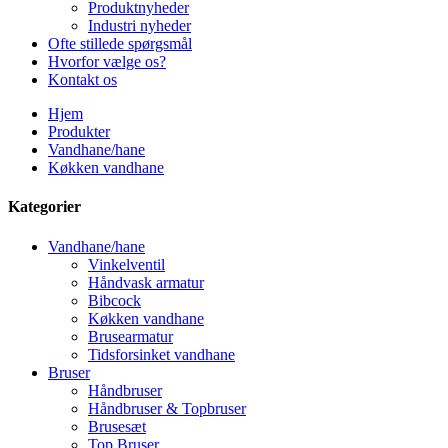
Produktnyheder
Industri nyheder
Ofte stillede spørgsmål
Hvorfor vælge os?
Kontakt os
Hjem
Produkter
Vandhane/hane
Køkken vandhane
Kategorier
Vandhane/hane
Vinkelventil
Håndvask armatur
Bibcock
Køkken vandhane
Brusearmatur
Tidsforsinket vandhane
Bruser
Håndbruser
Håndbruser & Topbruser
Brusesæt
Top Bruser