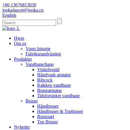
+86 13676813030
jookafaucet@jooka.cn
English
Hjem
Om os
Vores historie
Fabriksrundvisning
Produkter
Vandhane/hane
Vinkelventil
Håndvask armatur
Bibcock
Køkken vandhane
Brusearmatur
Tidsforsinket vandhane
Bruser
Håndbruser
Håndbruser & Topbruser
Brusesæt
Top Bruser
Nyheder