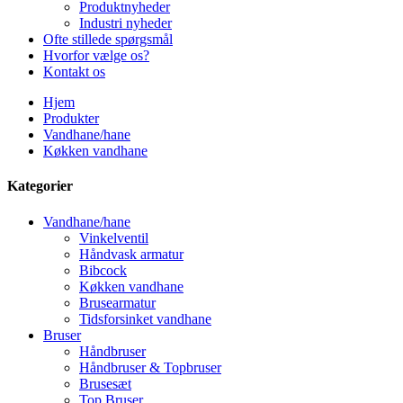
Produktnyheder
Industri nyheder
Ofte stillede spørgsmål
Hvorfor vælge os?
Kontakt os
Hjem
Produkter
Vandhane/hane
Køkken vandhane
Kategorier
Vandhane/hane
Vinkelventil
Håndvask armatur
Bibcock
Køkken vandhane
Brusearmatur
Tidsforsinket vandhane
Bruser
Håndbruser
Håndbruser & Topbruser
Brusesæt
Top Bruser