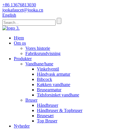
+86 13676813030
jookafaucet@jooka.cn
English
Hjem
Om os
Vores historie
Fabriksrundvisning
Produkter
Vandhane/hane
Vinkelventil
Håndvask armatur
Bibcock
Køkken vandhane
Brusearmatur
Tidsforsinket vandhane
Bruser
Håndbruser
Håndbruser & Topbruser
Brusesæt
Top Bruser
Nyheder