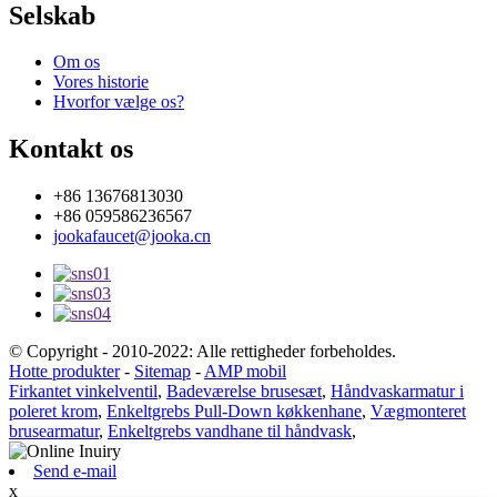
Selskab
Om os
Vores historie
Hvorfor vælge os?
Kontakt os
+86 13676813030
+86 059586236567
jookafaucet@jooka.cn
© Copyright - 2010-2022: Alle rettigheder forbeholdes.
Hotte produkter
-
Sitemap
-
AMP mobil
Firkantet vinkelventil
,
Badeværelse brusesæt
,
Håndvaskarmatur i
poleret krom
,
Enkeltgrebs Pull-Down køkkenhane
,
Vægmonteret
brusearmatur
,
Enkeltgrebs vandhane til håndvask
,
Send e-mail
x